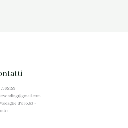
ntatti
 7365159
ic.vending@gmail.com
Medaglie d'oro,63 -
anto