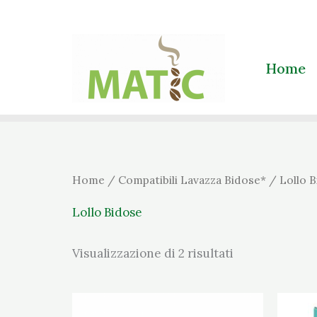
Prezzo:
Vai
dal
più
al
caro
contenuto
Home
Home
/
Compatibili Lavazza Bidose*
/ Lollo B
Lollo Bidose
Visualizzazione di 2 risultati