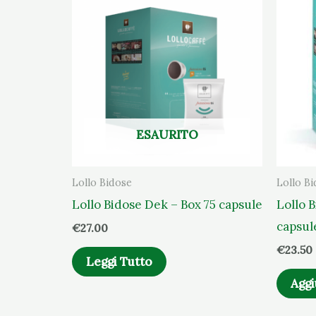
ESAURITO
Lollo Bidose
Lollo B
Lollo Bidose Dek – Box 75 capsule
Lollo 
capsul
€
27.00
€
23.50
Leggi Tutto
Aggi